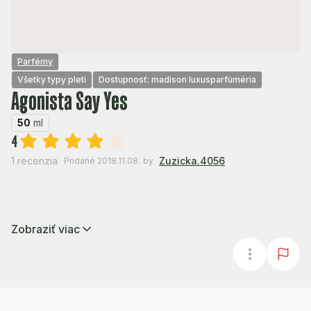
Parfémy
Všetky typy pleti
Dostupnosť: madison luxusparfüméria
Agonista Say Yes
50
ml
4
1 recenzia
Zuzicka.4056
Pridané 2018.11.08.
by
Zobraziť viac