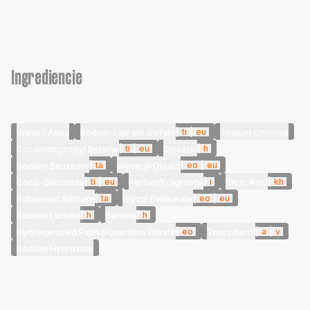
Ingrediencie
|
ti
|
eu
Water / Aqua
Sodium Laureth Sulfate
Sodium Chloride
|
ti
|
eu
|
h
Cocamidopropyl Betaine
Glycerin
|
ta
|
eo
|
eu
Sodium Benzoate
Glyceryl Oleate
|
ti
|
eu
|
i
|
kh
Coco-Glucoside
Parfum/Fragrance
Citric Acid
|
ta
|
eo
|
eu
Potassium Sorbate
Glycol Distearate
|
h
|
h
Sodium Lactate
Betaine
|
eo
|
a
|
v
Hydrogenated Palm Glycerides Citrate
Tocopherol
Sodium Hydroxide