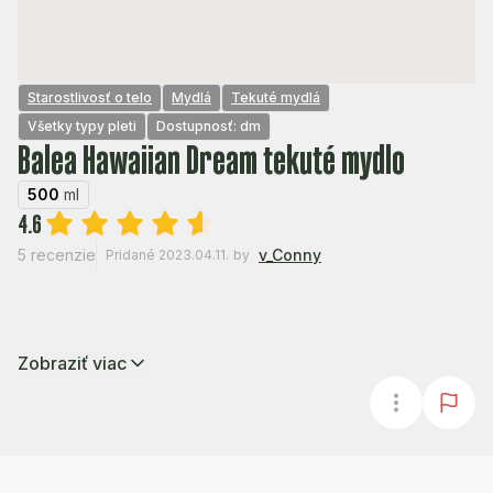
Starostlivosť o telo
Mydlá
Tekuté mydlá
Všetky typy pleti
Dostupnosť: dm
Balea Hawaiian Dream tekuté mydlo
500
ml
4.6
5 recenzie
v_Conny
Pridané 2023.04.11.
by
Zobraziť viac