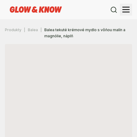
Produkty
Balea
Balea tekuté krémové mydlo s vôňou malín a
magnólie, náplň