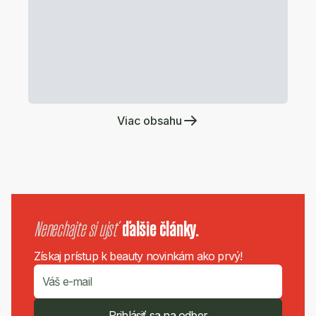
Viac obsahu
Nenechajte si ujsť
ďalšie články.
Získaj prístup k beauty novinkám ako prvý!
Prihlásiť sa na odber