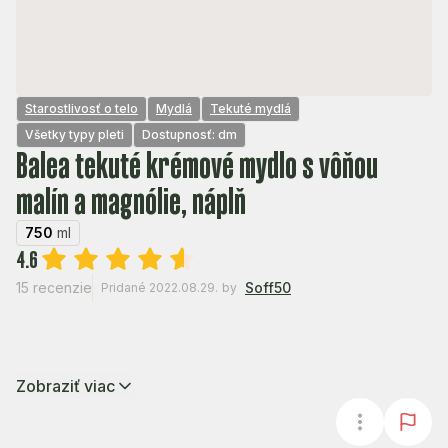
Starostlivosť o telo
Mydlá
Tekuté mydlá
Všetky typy pleti
Dostupnosť: dm
Balea tekuté krémové mydlo s vôňou
malín a magnólie, náplň
750
ml
4.6
15 recenzie
Soff50
Pridané 2022.08.29.
by
Zobraziť viac