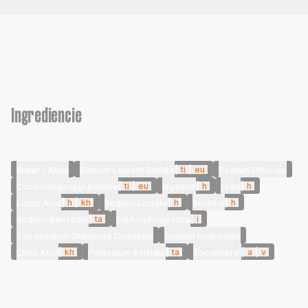
Ingrediencie
|
ti
|
eu
Water / Aqua
Sodium Laureth Sulfate
Sodium Chloride
|
ti
|
eu
|
h
|
h
Cocamidopropyl Betaine
Glycerin
Urea
|
h
|
kh
|
h
|
h
Lactic Acid
Sodium Lactate
Sorbitol
|
ta
|
i
Sodium Benzoate
Parfum/Fragrance
Tetrasodium Glutamate Diacetate
Sodium Hydroxide
|
kh
|
ta
|
a
|
v
Citric Acid
Potassium Sorbate
Tocopherol