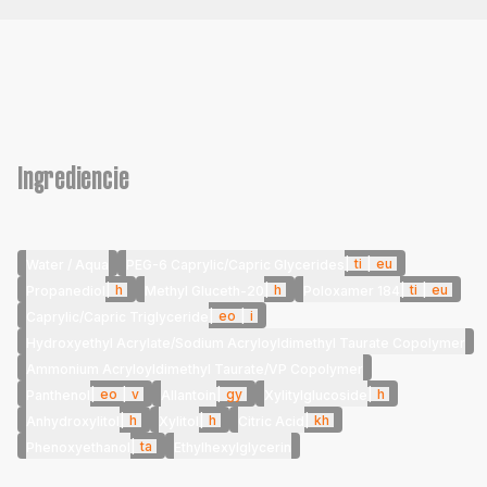
Ingrediencie
|
ti
|
eu
Water / Aqua
PEG-6 Caprylic/Capric Glycerides
|
h
|
h
|
ti
|
eu
Propanediol
Methyl Gluceth-20
Poloxamer 184
|
eo
|
i
Caprylic/Capric Triglyceride
Hydroxyethyl Acrylate/Sodium Acryloyldimethyl Taurate Copolymer
Ammonium Acryloyldimethyl Taurate/VP Copolymer
|
eo
|
v
|
gy
|
h
Panthenol
Allantoin
Xylitylglucoside
|
h
|
h
|
kh
Anhydroxylitol
Xylitol
Citric Acid
|
ta
Phenoxyethanol
Ethylhexylglycerin