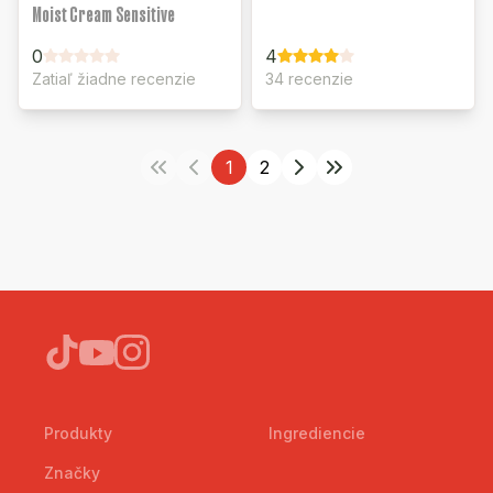
Moist Cream Sensitive
0
4
Zatiaľ žiadne recenzie
34 recenzie
1
2
Produkty
Ingrediencie
Značky