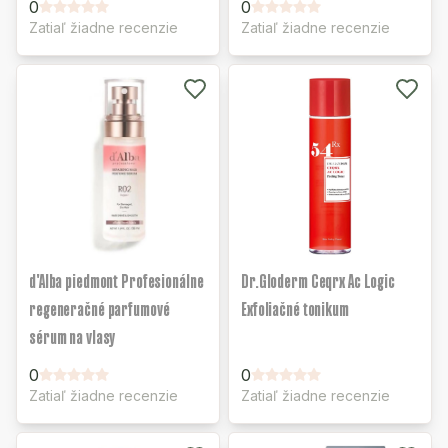
0
0
Zatiaľ žiadne recenzie
Zatiaľ žiadne recenzie
d'Alba piedmont Profesionálne
Dr.Gloderm Ceqrx Ac Logic
regeneračné parfumové
Exfoliačné tonikum
sérum na vlasy
0
0
Zatiaľ žiadne recenzie
Zatiaľ žiadne recenzie