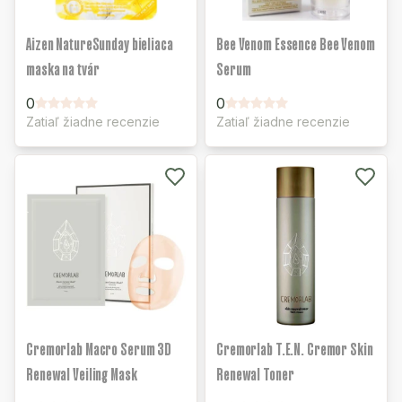
Aizen NatureSunday bieliaca
Bee Venom Essence Bee Venom
maska na tvár
Serum
0
0
Zatiaľ žiadne recenzie
Zatiaľ žiadne recenzie
Cremorlab Macro Serum 3D
Cremorlab T.E.N. Cremor Skin
Renewal Veiling Mask
Renewal Toner