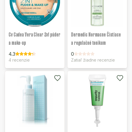
Cv Cadea Vera Clear 2v1 púder
Dermedic Normacne Čistiace
a make-up
a regulačné tonikum
4.3
0
4 recenzie
Zatiaľ žiadne recenzie