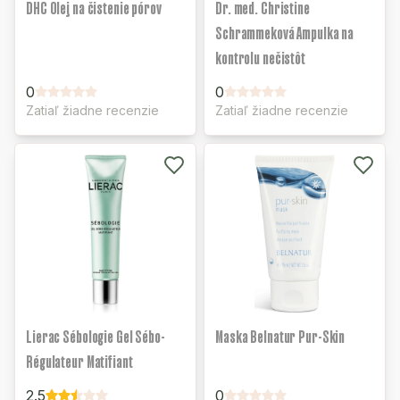
DHC Olej na čistenie pórov
Dr. med. Christine
Schrammeková Ampulka na
kontrolu nečistôt
0
0
Zatiaľ žiadne recenzie
Zatiaľ žiadne recenzie
Lierac Sébologie Gel Sébo-
Maska Belnatur Pur-Skin
Régulateur Matifiant
2.5
0