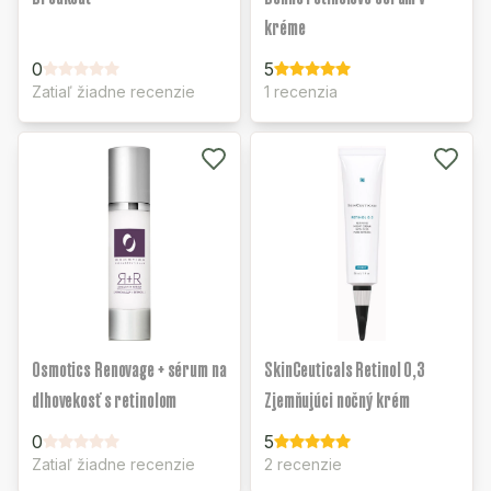
kréme
0
5
Zatiaľ žiadne recenzie
1 recenzia
Osmotics Renovage + sérum na
SkinCeuticals Retinol 0,3
dlhovekosť s retinolom
Zjemňujúci nočný krém
0
5
Zatiaľ žiadne recenzie
2 recenzie