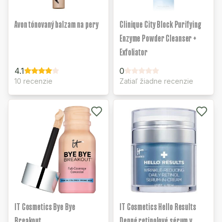
Avon tónovaný balzam na pery
Clinique City Block Purifying
Enzyme Powder Cleanser +
Exfoliator
4.1
0
10 recenzie
Zatiaľ žiadne recenzie
IT Cosmetics Bye Bye
IT Cosmetics Hello Results
Breakout
Denné retinolové sérum v