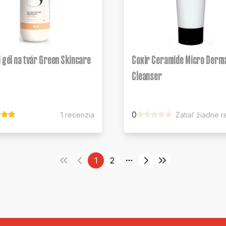
i gél na tvár Green Skincare
Coxir Ceramide Micro Derm
Cleanser
0
1 recenzia
Zatiaľ žiadne 
1
2
More pages