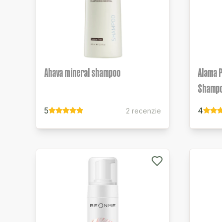
Ahava mineral shampoo
Alama 
Shamp
5
4
2 recenzie