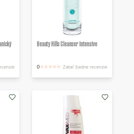
anický
Beauty Hills Cleanser Intensive
0
recenzie
Zatiaľ žiadne recenzie