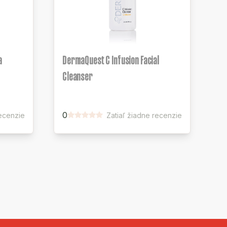
a
DermaQuest C Infusion Facial
Cleanser
0
recenzie
Zatiaľ žiadne recenzie