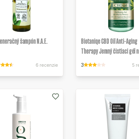
eneračný šampón N.A.E.
Biotaniqe CBD Oil Anti-Aging
Therapy Jemný čistiaci gél n
3
6 recenzie
5 r