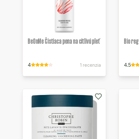
BeOnMe Čistiaca pena na citlivú pleť
Bio reg
4
4.5
1 recenzia