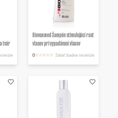
Biovaxmed Šampón stimulujúci rast
a tvár
vlasov pri vypadávaní vlasov
0
ecenzie
Zatiaľ žiadne recenzie