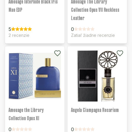
Amouage Interlude Black Iris
Amouage The Library
Man EDP
Collection Opus VII Reckless
Leather
5
0
2 recenzie
Zatiaľ žiadne recenzie
Amouage the Library
Angela Ciampagna Rosarium
Collection Opus XI
0
0