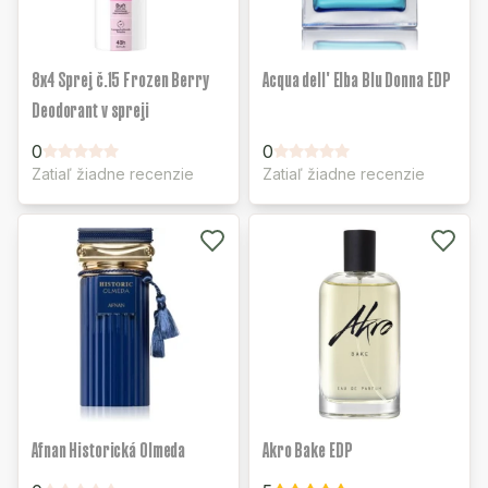
8x4 Sprej č.15 Frozen Berry
Acqua dell' Elba Blu Donna EDP
Deodorant v spreji
0
0
Zatiaľ žiadne recenzie
Zatiaľ žiadne recenzie
Afnan Historická Olmeda
Akro Bake EDP