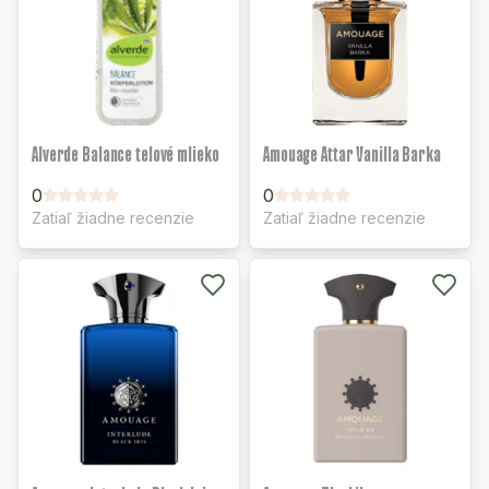
Alverde Balance telové mlieko
Amouage Attar Vanilla Barka
0
0
Zatiaľ žiadne recenzie
Zatiaľ žiadne recenzie