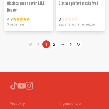
Čistiaca pena na tvár T.H.E.
Čistiaca pleťová maska Avaé
Beauty
4.7
0
3 recenzie
Zatiaľ žiadne recenzie
1
2
More pages
Produkty
Ingrediencie