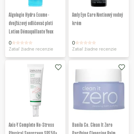
Algologie Hydra Ecume -
Amly Eye Care Kvetinový vodný
dvojfázový odličovač pleti
krém
Lotion Démaquillante Yeux
0
0
Zatiaľ žiadne recenzie
Zatiaľ žiadne recenzie
Axis-Y Complete No-Stress
Banila Co. Clean It Zero
Physical Sunscreen SPF50+
Purifying Cleansing Balm