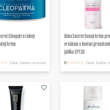
cret Cleopatra telový
Alma Secret Denný krém pro
ačný krém
vráskam s kvetmi granátov
jablka SPF20
0
Zatiaľ žiadne recenzie
Zatiaľ žiadne 