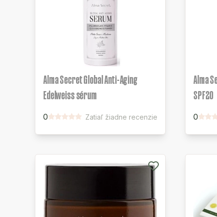
Alma Secret Global Anti-Aging
Alma S
Edelweiss sérum
SPF20
0
0
Zatiaľ žiadne recenzie