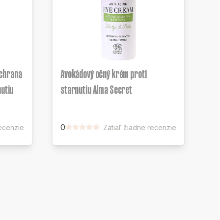
ochrana
Avokádový očný krém proti
nutiu
starnutiu Alma Secret
0
recenzie
Zatiaľ žiadne recenzie