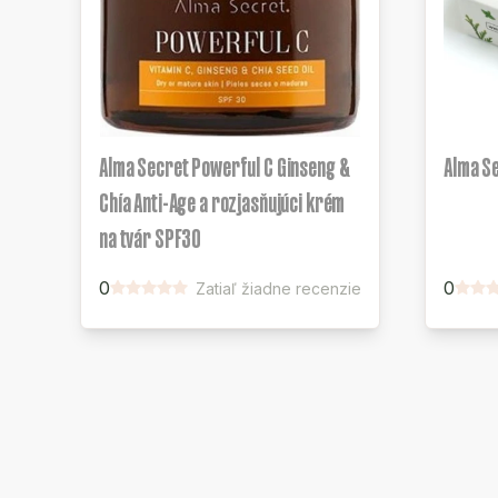
Alma Secret Powerful C Ginseng &
Alma S
Chía Anti-Age a rozjasňujúci krém
na tvár SPF30
0
0
Zatiaľ žiadne recenzie