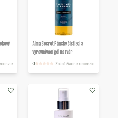
ekový
Alma Secret Pánsky čistiaci a
vyrovnávací gél na tvár
0
recenzie
Zatiaľ žiadne recenzie