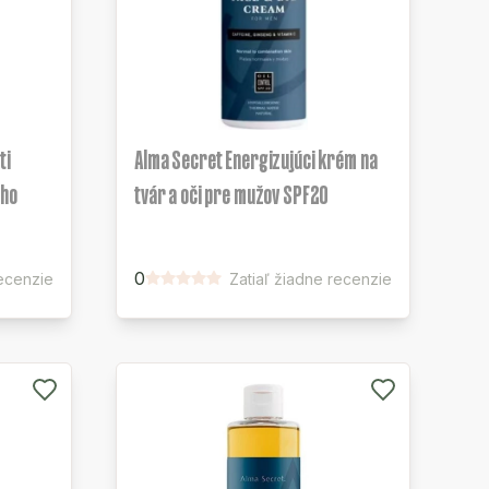
ti
Alma Secret Energizujúci krém na
ého
tvár a oči pre mužov SPF20
0
recenzie
Zatiaľ žiadne recenzie