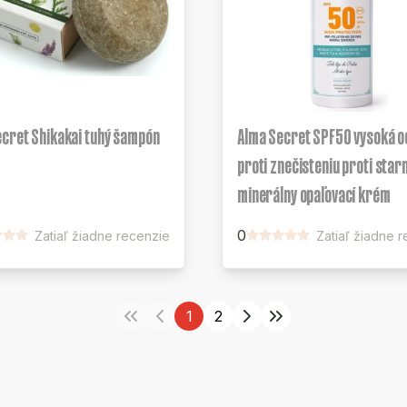
ecret Shikakai tuhý šampón
Alma Secret SPF50 vysoká 
proti znečisteniu proti star
minerálny opaľovací krém
0
Zatiaľ žiadne recenzie
Zatiaľ žiadne 
1
2