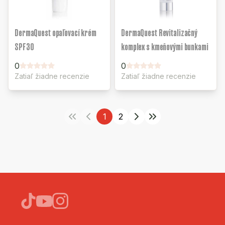
DermaQuest opaľovací krém
DermaQuest Revitalizačný
SPF30
komplex s kmeňovými bunkami
0
0
Zatiaľ žiadne recenzie
Zatiaľ žiadne recenzie
1
2