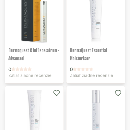
Dermaquest C Infúzne sérum -
DermaQuest Essential
Advanced
Moisturiser
0
0
Zatiaľ žiadne recenzie
Zatiaľ žiadne recenzie