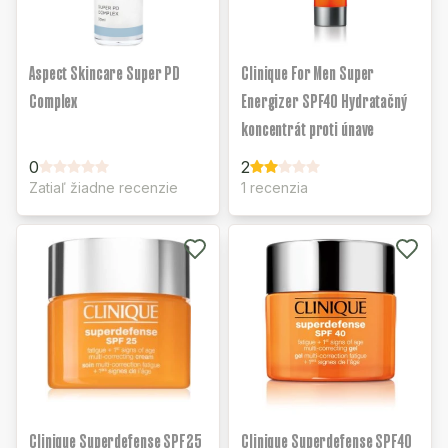
Aspect Skincare Super PD
Clinique For Men Super
Complex
Energizer SPF40 Hydratačný
koncentrát proti únave
0
2
Zatiaľ žiadne recenzie
1 recenzia
Clinique Superdefense SPF25
Clinique Superdefense SPF40