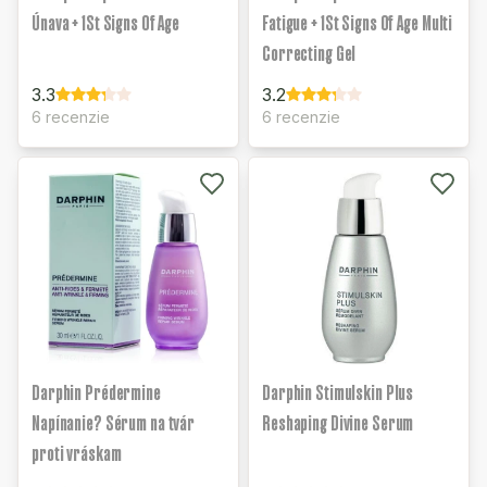
Únava + 1St Signs Of Age
Fatigue + 1St Signs Of Age Multi
Correcting Gel
3.3
3.2
6 recenzie
6 recenzie
Darphin Prédermine
Darphin Stimulskin Plus
Napínanie? Sérum na tvár
Reshaping Divine Serum
proti vráskam