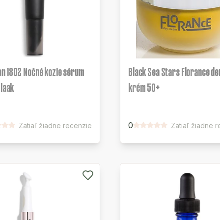
n 1802 Nočné kozie sérum
Black Sea Stars Florance de
Blaak
krém 50+
0
Zatiaľ žiadne recenzie
Zatiaľ žiadne 