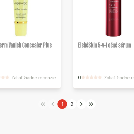
erm Vanish Concealer Plus
ElshéSkin 5-v-1 očné sérum
0
Zatiaľ žiadne recenzie
Zatiaľ žiadne 
1
2