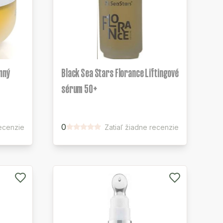
nný
Black Sea Stars Florance Liftingové
sérum 50+
0
recenzie
Zatiaľ žiadne recenzie