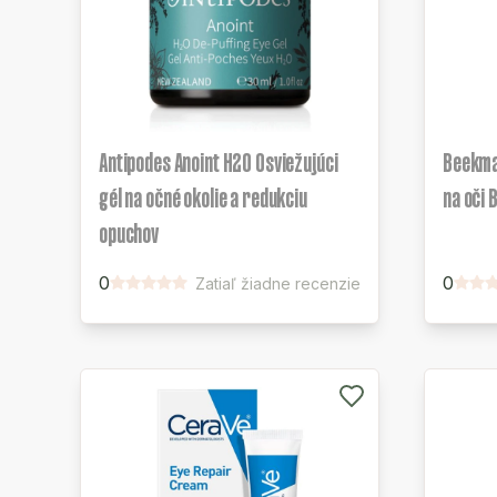
Antipodes Anoint H2O Osviežujúci
Beekma
gél na očné okolie a redukciu
na oči 
opuchov
0
0
Zatiaľ žiadne recenzie