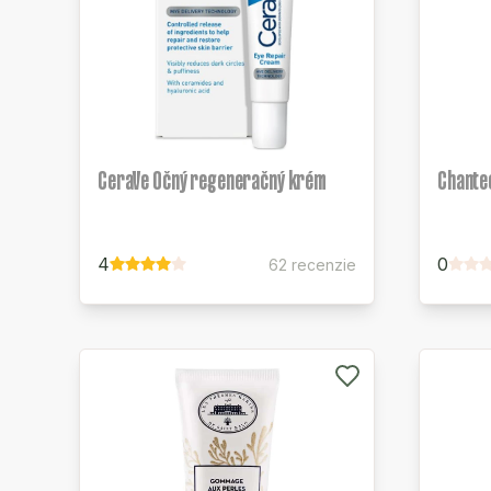
CeraVe Očný regeneračný krém
Chantec
4
0
62 recenzie