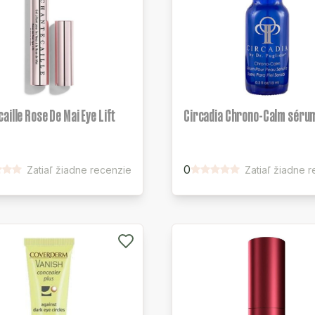
aille Rose De Mai Eye Lift
Circadia Chrono-Calm séru
0
Zatiaľ žiadne recenzie
Zatiaľ žiadne 