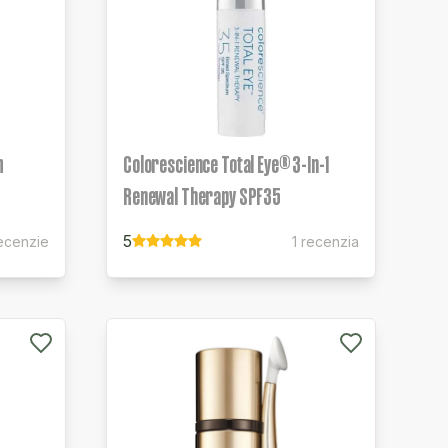
m
Colorescience Total Eye® 3-In-1
Renewal Therapy SPF35
5
recenzie
1 recenzia