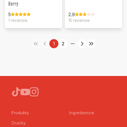
Berry
5
2.9
1 recenzia
15 recenzie
1
2
More pages
Produkty
Ingrediencie
Značky