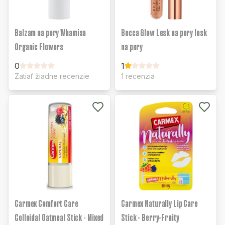
Balzam na pery Whamisa
Becca Glow Lesk na pery lesk
Organic Flowers
na pery
0
1
Zatiaľ žiadne recenzie
1 recenzia
Carmex Comfort Care
Carmex Naturally Lip Care
Colloidal Oatmeal Stick - Mixed
Stick - Berry-Fruity