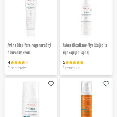
Avène Cicalfate regeneračný
Avène Cicalfate+ Vysúšajúci a
ochranný krém
upokojujúci sprej
4
5
3 recenzie
1 recenzia