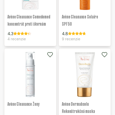
Avène Cleanance Comedomed
Avène Cleanance Solaire
koncentrát proti škvrnám
SPF50
4.3
4.8
4 recenzie
9 recenzie
Avène Cleanance Ženy
Avène Dermabsolu
Rekonštrukčná maska