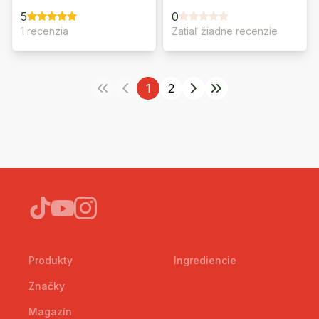
5
0
1 recenzia
Zatiaľ žiadne recenzie
1
2
Produkty
Ingrediencie
Značky
Magazín