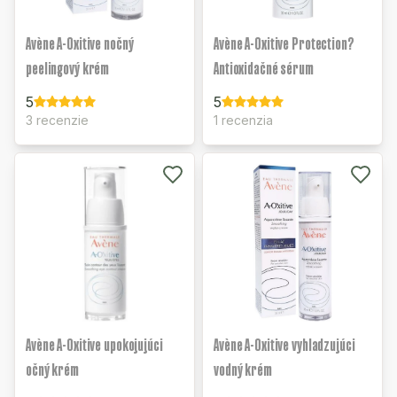
Avène A-Oxitive nočný
Avène A-Oxitive Protection?
peelingový krém
Antioxidačné sérum
5
5
3 recenzie
1 recenzia
Avène A-Oxitive upokojujúci
Avène A-Oxitive vyhladzujúci
očný krém
vodný krém