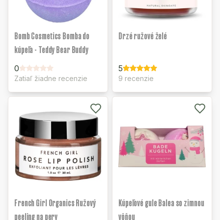
Bomb Cosmetics Bomba do
Drzé ružové želé
kúpeľa - Teddy Bear Buddy
0
5
Zatiaľ žiadne recenzie
9 recenzie
French Girl Organics Ružový
Kúpeľové gule Balea so zimnou
peeling na pery
vôňou