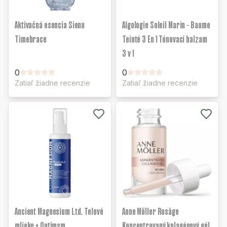
Aktivačná esencia Sienu
Algologie Soleil Marin - Baume
Timebrace
Teinté 3 En 1 Tónovací balzam
3 v 1
0
0
Zatiaľ žiadne recenzie
Zatiaľ žiadne recenzie
Ancient Magnesium Ltd. Telové
Anne Möller Rosâge
mlieko + Optimsm
Koncentrovaný kolagénový gél