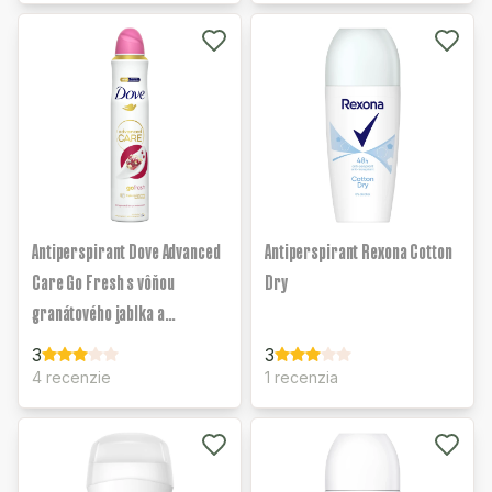
Antiperspirant Dove Advanced
Antiperspirant Rexona Cotton
Care Go Fresh s vôňou
Dry
granátového jablka a
citrónovej verbeny
3
3
4 recenzie
1 recenzia