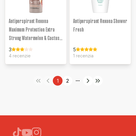
Antiperspirant Rexona
Antiperspirant Rexona Shower
Maximum Protection Extra
Fresh
Strong Watermelon & Cactus
Water Scent
3
5
4 recenzie
1 recenzia
1
2
More pages