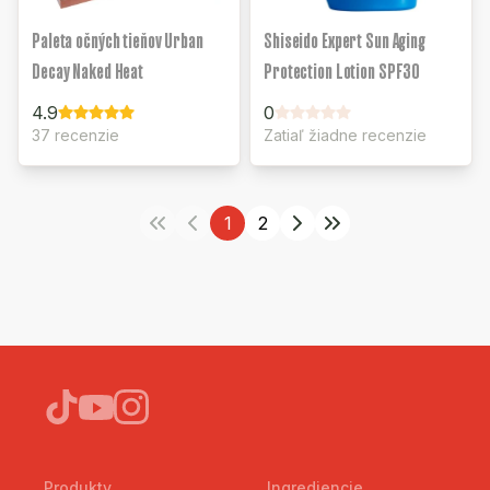
Paleta očných tieňov Urban
Shiseido Expert Sun Aging
Decay Naked Heat
Protection Lotion SPF30
4.9
0
37 recenzie
Zatiaľ žiadne recenzie
1
2
Produkty
Ingrediencie