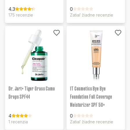
4.3
0
175 recenzie
Zatiaľ žiadne recenzie
Dr. Jart+ Tiger Grass Camo
IT Cosmetics Bye Bye
Drops SPF44
Foundation Full Coverage
Moisturizer SPF 50+
4
0
1 recenzia
Zatiaľ žiadne recenzie