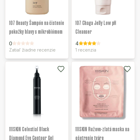
107 Beauty Šampón na čistenie
107 Chaga Jelly Low pH
pokožky hlavy s mikrobiómom
Cleanser
0
4
Zatiaľ žiadne recenzie
1 recenzia
111SKIN Celestial Black
111SKIN Ružovo-zlatá maska na
Diamond Eye Contour Gel
ošetrenie tváre