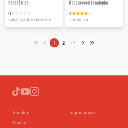
Rehab | Rich
Madecassoside nálepka
0
4
Zatiaľ žiadne recenzie
1 recenzia
1
2
More pages
Produkty
Ingrediencie
Značky