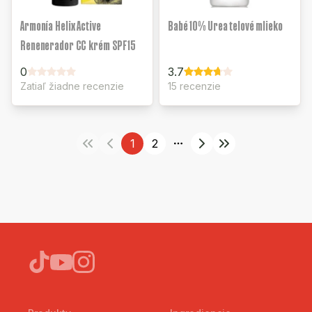
Armonía Helix Active
Babé 10% Urea telové mlieko
Renenerador CC krém SPF15
0
3.7
Zatiaľ žiadne recenzie
15 recenzie
1
2
More pages