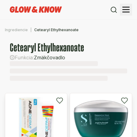
Ingrediencie
Cetearyl Ethylhexanoate
Cetearyl Ethylhexanoate
Funkcia:
Zmäkčovadlo