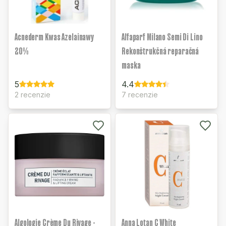
Acnederm Kwas Azelainawy
Alfaparf Milano Semi Di Lino
20%
Rekonštrukčná reparačná
maska
5
4.4
2 recenzie
7 recenzie
Algologie Crème Du Rivage -
Anna Lotan C White