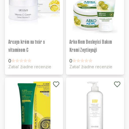
Arcaya krém na tvár s
Arko Nem Besleyici Bakım
vitamínom C
Kremi Zeytinyaği
0
0
Zatiaľ žiadne recenzie
Zatiaľ žiadne recenzie