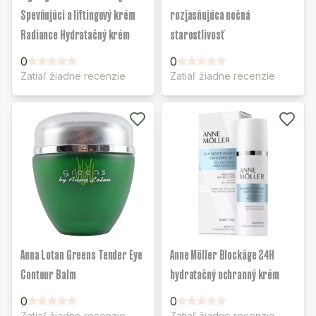
Spevňujúci a liftingový krém
rozjasňujúca nočná
Radiance Hydratačný krém
starostlivosť
0
0
Zatiaľ žiadne recenzie
Zatiaľ žiadne recenzie
Anna Lotan Greens Tender Eye
Anne Möller Blockâge 24H
Contour Balm
hydratačný ochranný krém
0
0
Zatiaľ žiadne recenzie
Zatiaľ žiadne recenzie