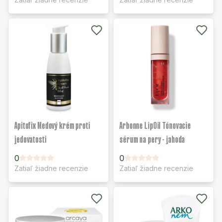
Apitofix Medový krém proti
Arbonne LipOil Tónovacie
jedovatosti
sérum na pery - jahoda
0
0
Zatiaľ žiadne recenzie
Zatiaľ žiadne recenzie