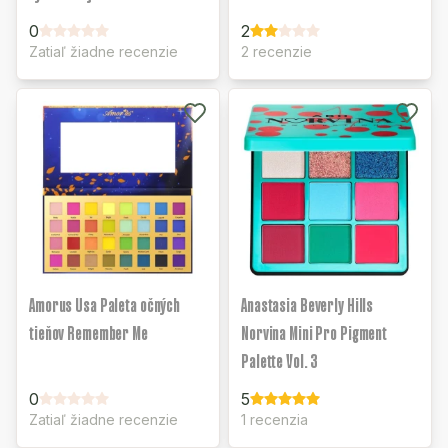
0
2
Zatiaľ žiadne recenzie
2 recenzie
Amorus Usa Paleta očných
Anastasia Beverly Hills
tieňov Remember Me
Norvina Mini Pro Pigment
Palette Vol. 3
0
5
Zatiaľ žiadne recenzie
1 recenzia