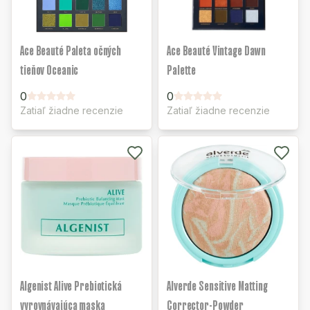
Ace Beauté Paleta očných
Ace Beauté Vintage Dawn
tieňov Oceanic
Palette
0
0
Zatiaľ žiadne recenzie
Zatiaľ žiadne recenzie
Algenist Alive Prebiotická
Alverde Sensitive Matting
vyrovnávajúca maska
Corrector-Powder