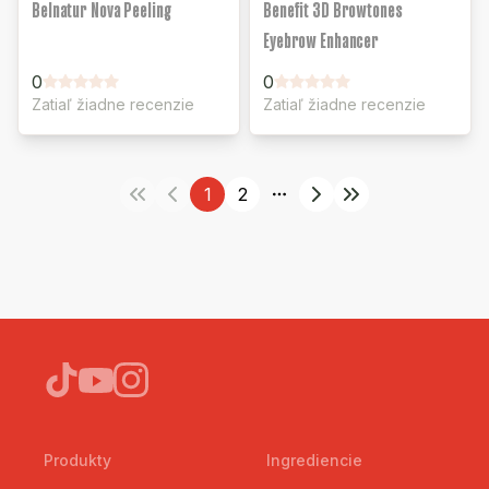
Belnatur Nova Peeling
Benefit 3D Browtones
Eyebrow Enhancer
0
0
Zatiaľ žiadne recenzie
Zatiaľ žiadne recenzie
1
2
More pages
Produkty
Ingrediencie