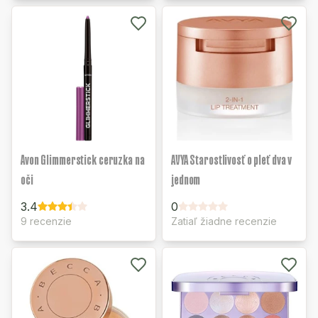
Avon Glimmerstick ceruzka na
AVYA Starostlivosť o pleť dva v
oči
jednom
3.4
0
9 recenzie
Zatiaľ žiadne recenzie