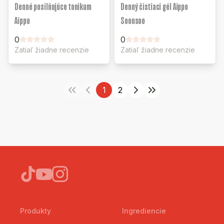
Denné posilňujúce tonikum
Denný čistiaci gél Aippo
Aippo
Soonsoo
0
0
Zatiaľ žiadne recenzie
Zatiaľ žiadne recenzie
1
2
Produkty
Ingrediencie