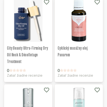
City Beauty Ultra-Firming Dry
Cyklický masážny olej
Oil Neck & Décolletage
Panarom
Treatment
0
0
Zatiaľ žiadne recenzie
Zatiaľ žiadne recenzie