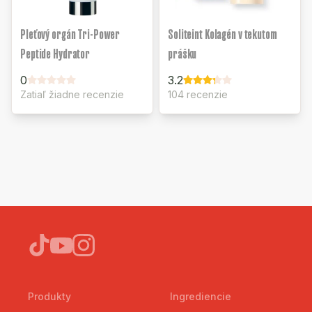
Pleťový orgán Tri-Power
Soliteint Kolagén v tekutom
Peptide Hydrator
prášku
0
3.2
Zatiaľ žiadne recenzie
104 recenzie
Produkty
Ingrediencie