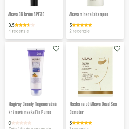
Ahava CC krém SPF30
Ahava mineral shampoo
3.5
5
4 recenzie
2 recenzie
Magiray Beauty Regeneračná
Maska na oči Ahava Dead Sea
krémová maska Fin Puree
Osmoter
0
5
Zatiaľ žiadne recenzie
1 recenzia