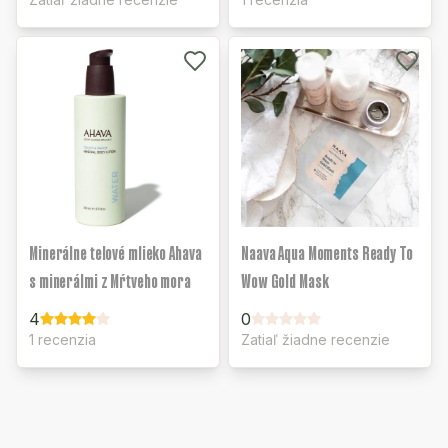
Minerálne telové mlieko Ahava
Naava Aqua Moments Ready To
s minerálmi z Mŕtveho mora
Wow Gold Mask
4
0
1 recenzia
Zatiaľ žiadne recenzie