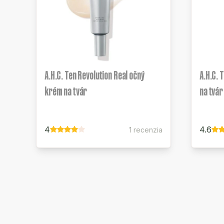
A.H.C. Ten Revolution Real očný
A.H.C. 
krém na tvár
na tvár
4
4.6
1 recenzia