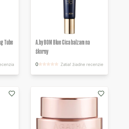
ng Tube
A.by BOM Blue Cica balzam na
škvrny
0
recenzia
Zatiaľ žiadne recenzie