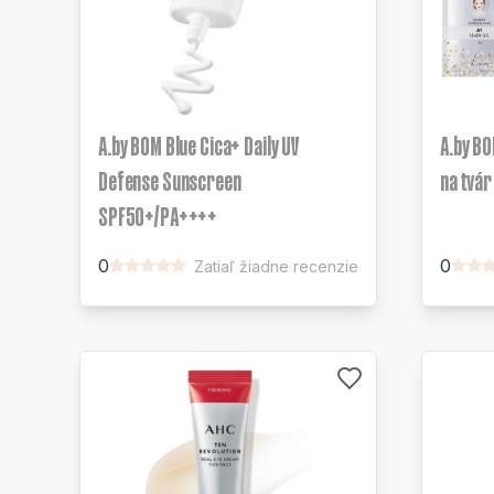
A.by BOM Blue Cica+ Daily UV
A.by B
Defense Sunscreen
na tvár
SPF50+/PA++++
0
0
Zatiaľ žiadne recenzie