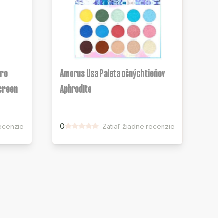
Pro
Amorus Usa Paleta očných tieňov
screen
Aphrodite
0
recenzie
Zatiaľ žiadne recenzie