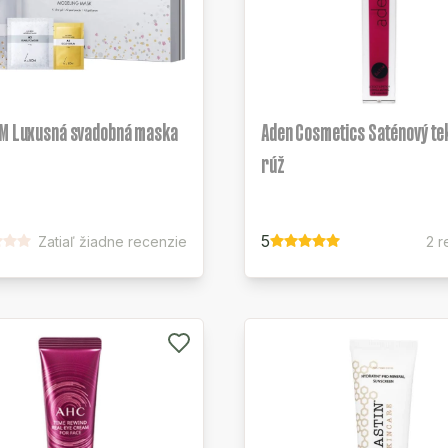
OM Luxusná svadobná maska
Aden Cosmetics Saténový te
rúž
5
Zatiaľ žiadne recenzie
2 r