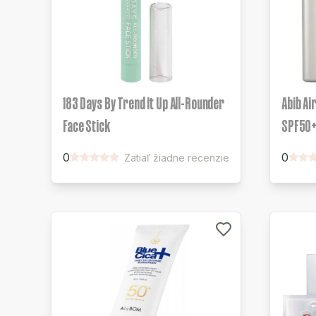
183 Days By Trend It Up All-Rounder
Abib Ai
Face Stick
SPF50+
0
0
Zatiaľ žiadne recenzie