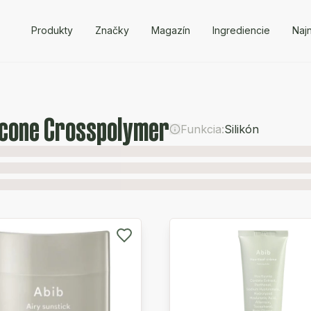
Produkty
Značky
Magazín
Ingrediencie
Naj
icone Crosspolymer
Funkcia:
Silikón