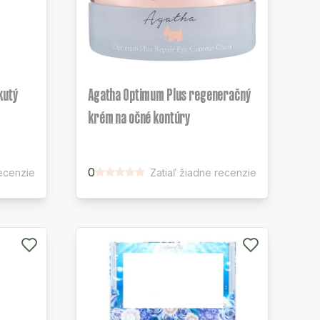
kutý
Agatha Optimum Plus regeneračný
krém na očné kontúry
0
ecenzie
Zatiaľ žiadne recenzie