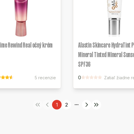
Time Rewind Real očný krém
Alastin Skincare HydraTint 
Mineral Tinted Mineral Sun
SPF36
0
5 recenzie
Zatiaľ žiadne 
1
2
More pages