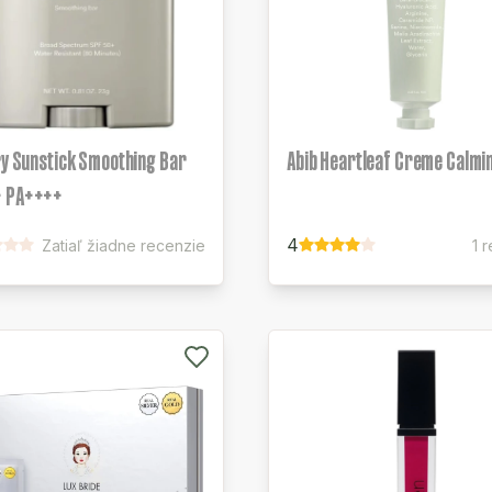
ry Sunstick Smoothing Bar
Abib Heartleaf Creme Calmi
 PA++++
4
Zatiaľ žiadne recenzie
1 