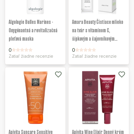
Algologie Bulles Marines -
Amara Beauty Čistiace mlieko
Oxygénantná a revitalizačná
na tvár s vitamínom C,
pleťová maska
šípkovým a čajovníkovým
olejom
0
0
Zatiaľ žiadne recenzie
Zatiaľ žiadne recenzie
Apivita Suncare Sensitive
Apivita Wine Elixir Denný krém