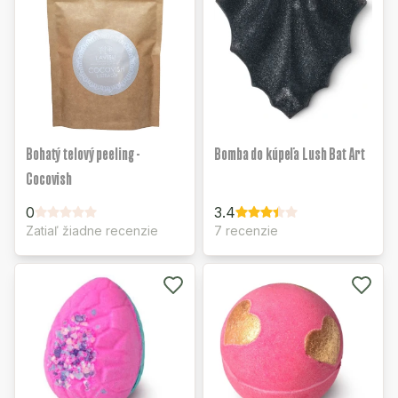
Bohatý telový peeling -
Bomba do kúpeľa Lush Bat Art
Cocovish
0
3.4
Zatiaľ žiadne recenzie
7 recenzie