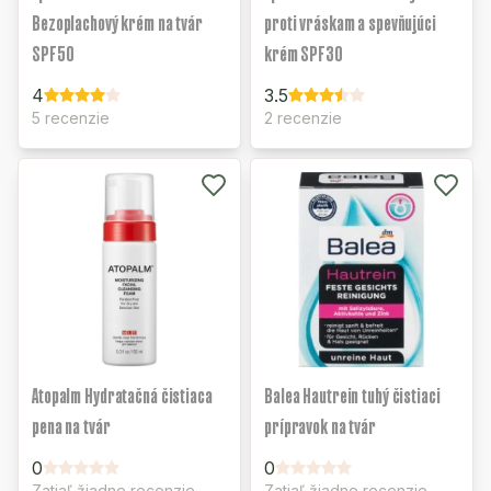
Bezoplachový krém na tvár
proti vráskam a spevňujúci
SPF50
krém SPF30
4
3.5
5 recenzie
2 recenzie
Atopalm Hydratačná čistiaca
Balea Hautrein tuhý čistiaci
pena na tvár
prípravok na tvár
0
0
Zatiaľ žiadne recenzie
Zatiaľ žiadne recenzie