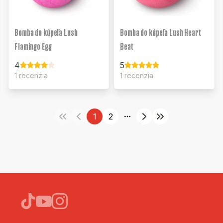
Bomba do kúpeľa Lush
Bomba do kúpeľa Lush Heart
Flamingo Egg
Beat
4
5
1 recenzia
1 recenzia
1
2
More pages