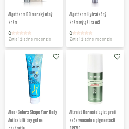
Algotherm BB morský očný
Algotherm Hydratačný
krém
krémový gél na oči
0
0
Zatiaľ žiadne recenzie
Zatiaľ žiadne recenzie
Aloe+ Colors Shape Your Body
Altruist Dermatologist proti
Anticelulitídny gél na
začervenaniu a pigmentácii
chudnutie
SPF50