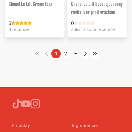
Chanel Le Lift Créme Yeux
Chanel Le Lift Spevňujúci očný
revitalizér proti vráskam
5
0
4 recenzie
Zatiaľ žiadne recenzie
1
2
More pages
Produkty
Ingrediencie