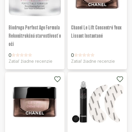
Biodroga Perfect Age Formula
Chanel Le Lift Concentré Yeux
Rekonštrukčná starostlivosť o
Lissant Instantané
oči
0
0
Zatiaľ žiadne recenzie
Zatiaľ žiadne recenzie