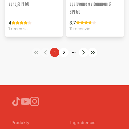
sprej SPF50
opaľovanie s vitamínom C
SPF50
4
3.7
1 recenzia
11 recenzie
1
2
More pages
Produkty
Ingrediencie