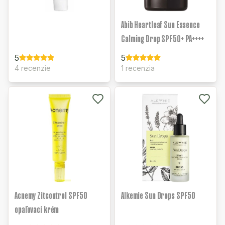
Abib Heartleaf Sun Essence
Calming Drop SPF50+ PA++++
5
5
4 recenzie
1 recenzia
Acnemy Zitcontrol SPF50
Alkemie Sun Drops SPF50
opaľovací krém