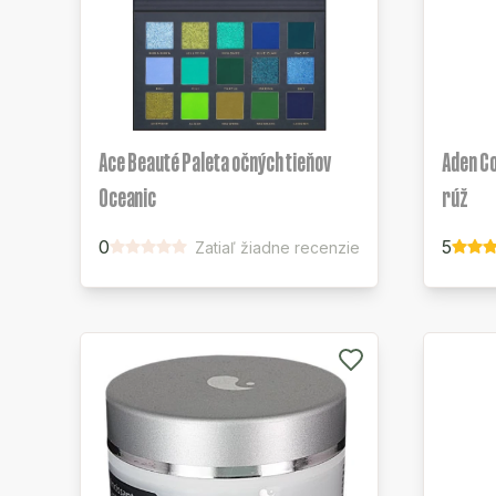
Ace Beauté Paleta očných tieňov
Aden C
Oceanic
rúž
0
5
Zatiaľ žiadne recenzie