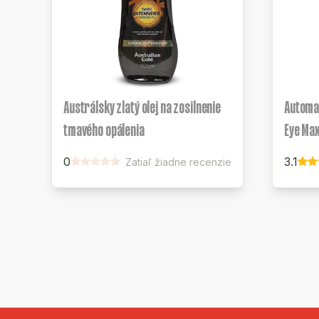
Austrálsky zlatý olej na zosilnenie
Automat
tmavého opálenia
Eye Max
0
3.1
Zatiaľ žiadne recenzie