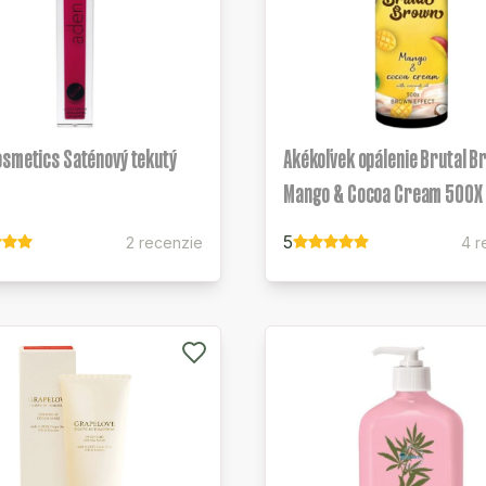
osmetics Saténový tekutý
Akékoľvek opálenie Brutal B
Mango & Cocoa Cream 500X
5
2 recenzie
4 r