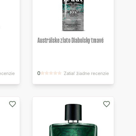
Austrálske zlato Diabolsky tmavé
0
recenzie
Zatiaľ žiadne recenzie