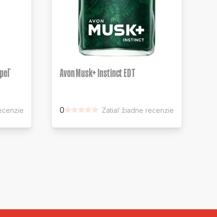
peľ
Avon Musk+ Instinct EDT
0
ecenzie
Zatiaľ žiadne recenzie