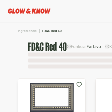
Ingrediencie
FD&C Red 40
FD&C Red 40
Funkcia:
Farbivo
K