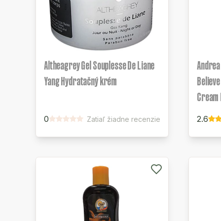
Altheagrey Gel Souplesse De Liane
Andrea 
Yang Hydratačný krém
Believ
Cream 
0
2.6
Zatiaľ žiadne recenzie