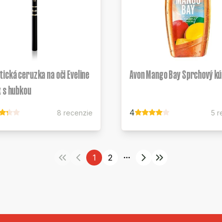
ická ceruzka na oči Eveline
Avon Mango Bay Sprchový kú
 s hubkou
4
8 recenzie
5 r
1
2
More pages