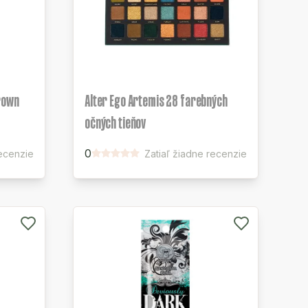
rown
Alter Ego Artemis 28 farebných
očných tieňov
0
ecenzie
Zatiaľ žiadne recenzie