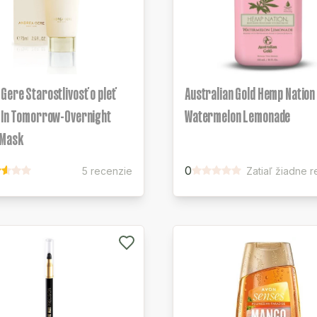
Gere Starostlivosť o pleť
Australian Gold Hemp Nation
e In Tomorrow-Overnight
Watermelon Lemonade
Mask
0
5 recenzie
Zatiaľ žiadne 