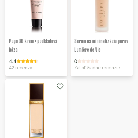
Pupa BB krém + podkladová
Sérum na minimalizáciu pórov
báza
Lumière de Vie
4.4
0
42 recenzie
Zatiaľ žiadne recenzie