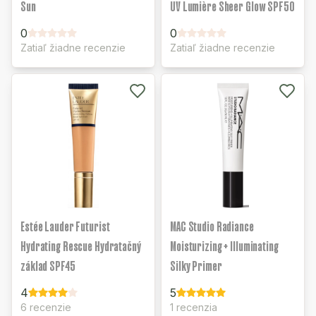
Sun
UV Lumière Sheer Glow SPF50
0
0
Zatiaľ žiadne recenzie
Zatiaľ žiadne recenzie
Estée Lauder Futurist
MAC Studio Radiance
Hydrating Rescue Hydratačný
Moisturizing + Illuminating
základ SPF45
Silky Primer
4
5
6 recenzie
1 recenzia