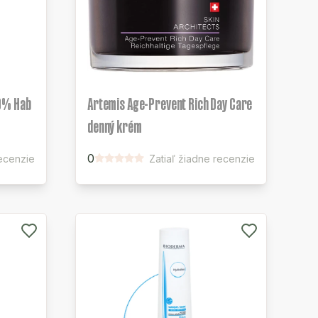
9% Hab
Artemis Age-Prevent Rich Day Care
denný krém
0
recenzie
Zatiaľ žiadne recenzie