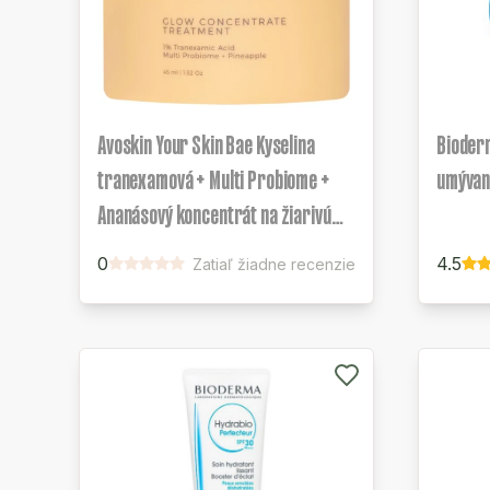
Avoskin Your Skin Bae Kyselina
Bioder
tranexamová + Multi Probiome +
umývan
Ananásový koncentrát na žiarivú
pleť
0
4.5
Zatiaľ žiadne recenzie