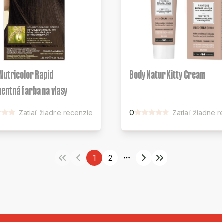
Nutricolor Rapid
Body Natur Kitty Cream
entná farba na vlasy
0
Zatiaľ žiadne recenzie
Zatiaľ žiadne 
1
2
More pages