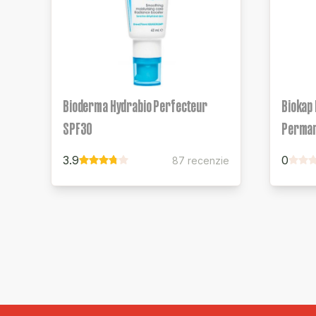
Bioderma Hydrabio Perfecteur
Biokap 
SPF30
Perman
3.9
0
87 recenzie