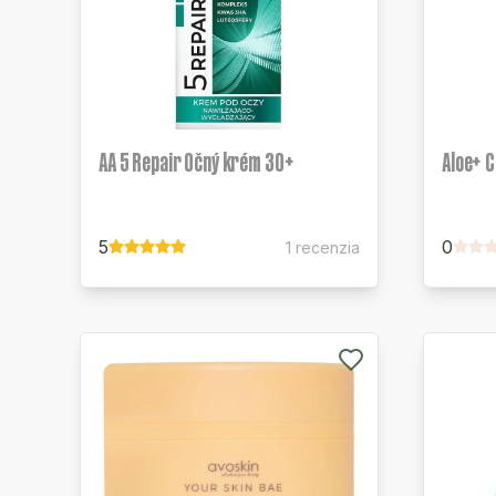
AA 5 Repair Očný krém 30+
Aloe+ C
5
0
1 recenzia