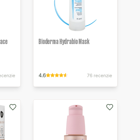
iace
Bioderma Hydrabio Mask
4.6
ecenzie
76 recenzie