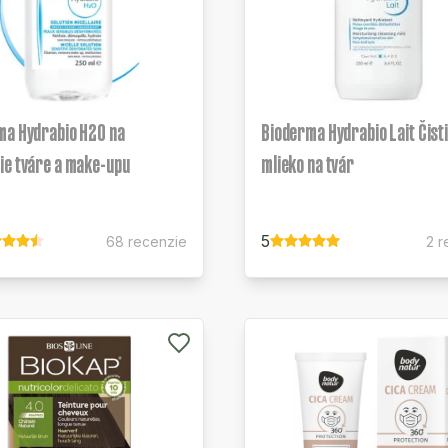
ma Hydrabio H2O na
Bioderma Hydrabio Lait Čist
ie tváre a make-upu
mlieko na tvár
5
68 recenzie
2 r