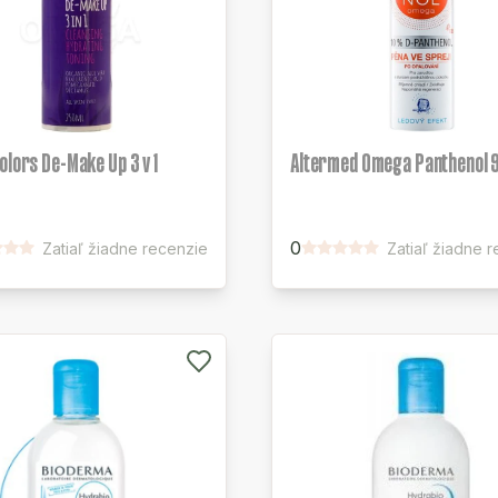
olors De-Make Up 3 v 1
Altermed Omega Panthenol 
0
Zatiaľ žiadne recenzie
Zatiaľ žiadne 