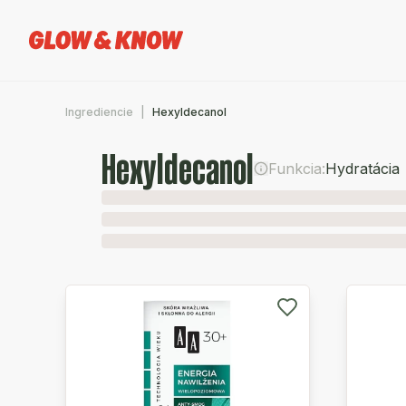
Ingrediencie
Hexyldecanol
Hexyldecanol
Funkcia:
Hydratácia