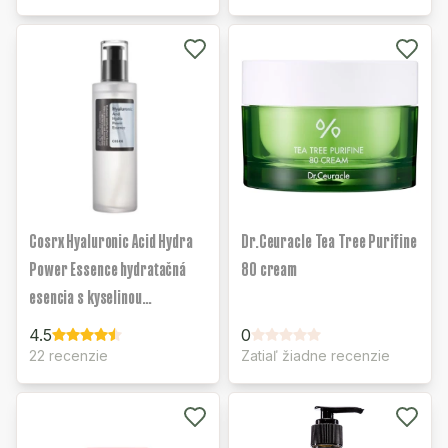
Cosrx Hyaluronic Acid Hydra
Dr.Ceuracle Tea Tree Purifine
Power Essence hydratačná
80 cream
esencia s kyselinou
hyalurónovou
4.5
0
22 recenzie
Zatiaľ žiadne recenzie