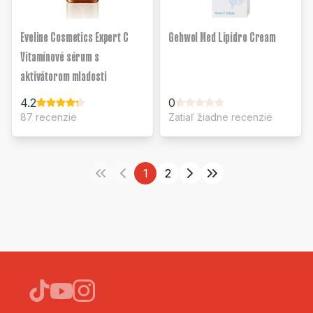
Eveline Cosmetics Expert C
Gehwol Med Lipidro Cream
Vitamínové sérum s
aktivátorom mladosti
4.2
0
87 recenzie
Zatiaľ žiadne recenzie
1
2