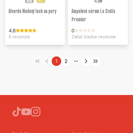
Alverde Medový lesk na pery
Ampulové sérum La Stella
Premier
4.8
0
8 recenzie
Zatiaľ žiadne recenzie
1
2
More pages