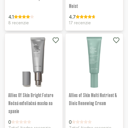
Moist
4.1
4.7
8 recenzie
17 recenzie
Allies Of Skin Bright Future
Allies of Skin Multi Nutrient &
Nočná exfoliačná maska na
Dioic Renewing Cream
spanie
0
0
Zatiaľ žiadne recenzie
Zatiaľ žiadne recenzie