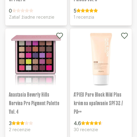
0
5
Zatiaľ žiadne recenzie
1 recenzia
Anastasia Beverly Hills
A'PIEU Pure Block Mild Plus
Norvina Pro Pigment Palette
krém na opaľovanie SPF32 /
Vol. 4
PA++
3
4.6
2 recenzie
30 recenzie