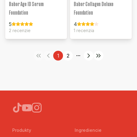
Babor Age ID Serum
Babor Collagen Deluxe
Foundation
Foundation
5
4
2 recenzie
1 recenzia
1
2
More pages
Produkty
Ingrediencie