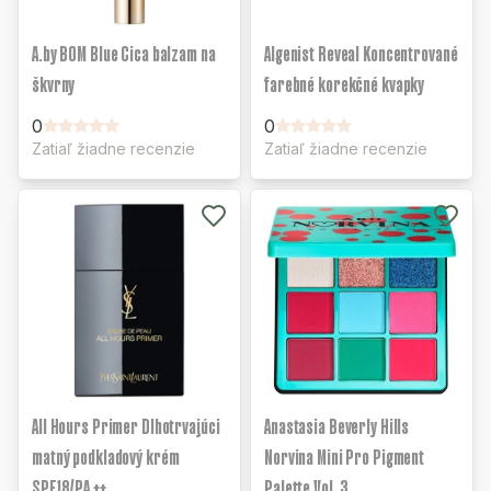
A.by BOM Blue Cica balzam na
Algenist Reveal Koncentrované
škvrny
farebné korekčné kvapky
0
0
Zatiaľ žiadne recenzie
Zatiaľ žiadne recenzie
All Hours Primer Dlhotrvajúci
Anastasia Beverly Hills
matný podkladový krém
Norvina Mini Pro Pigment
SPF18/PA ++
Palette Vol. 3