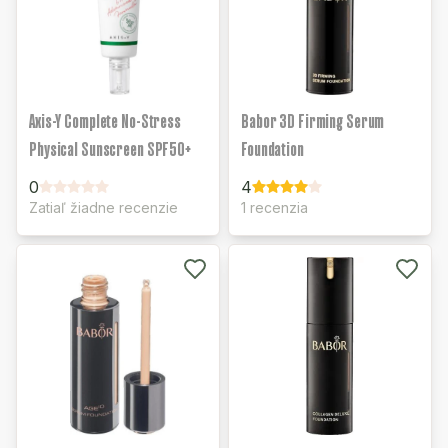
Axis-Y Complete No-Stress
Babor 3D Firming Serum
Physical Sunscreen SPF50+
Foundation
0
4
Zatiaľ žiadne recenzie
1 recenzia