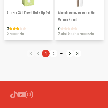
Alterra 24H Fresh Make-Up 2v1
Alverde ceruzka na obočie
Volume Boost
3
0
2 recenzie
Zatiaľ žiadne recenzie
1
2
More pages