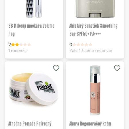
2B Makeup maskara Volume
Abib Airy Sunstick Smoothing
Pop
Bar SPF50+ PA++++
2
0
1 recenzia
Zatiaľ žiadne recenzie
Afroline Pomade Prírodný
Ahura Regeneračný krém