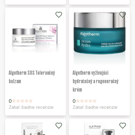
Algotherm SOS Tolerančný
Algotherm vyživujúci
balzam
hydratačný a regeneračný
krém
0
0
Zatiaľ žiadne recenzie
Zatiaľ žiadne recenzie