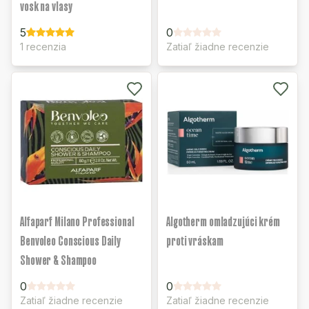
vosk na vlasy
5
0
1 recenzia
Zatiaľ žiadne recenzie
Alfaparf Milano Professional
Algotherm omladzujúci krém
Benvoleo Conscious Daily
proti vráskam
Shower & Shampoo
0
0
Zatiaľ žiadne recenzie
Zatiaľ žiadne recenzie