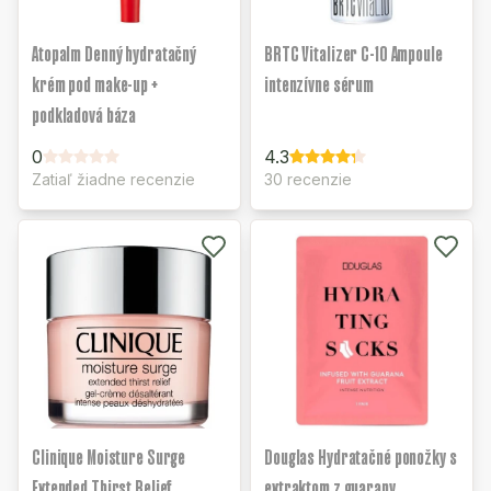
Atopalm Denný hydratačný
BRTC Vitalizer C-10 Ampoule
krém pod make-up +
intenzívne sérum
podkladová báza
0
4.3
Zatiaľ žiadne recenzie
30 recenzie
Clinique Moisture Surge
Douglas Hydratačné ponožky s
Extended Thirst Relief
extraktom z guarany