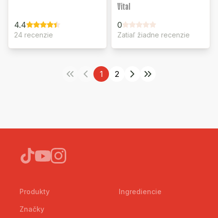
Vital
4.4
0
24 recenzie
Zatiaľ žiadne recenzie
1
2
Produkty
Ingrediencie
Značky