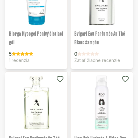
Biorga Mycogel Penivý čistiaci
Bvlgari Eau Parfumée Au Thé
gél
Blanc šampón
5
0
1 recenzia
Zatiaľ žiadne recenzie