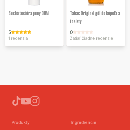
Suchá textúra peny OUAI
Tabac Original gél do kúpeľa a
toalety
5
0
1 recenzia
Zatiaľ žiadne recenzie
Produkty
Ingrediencie