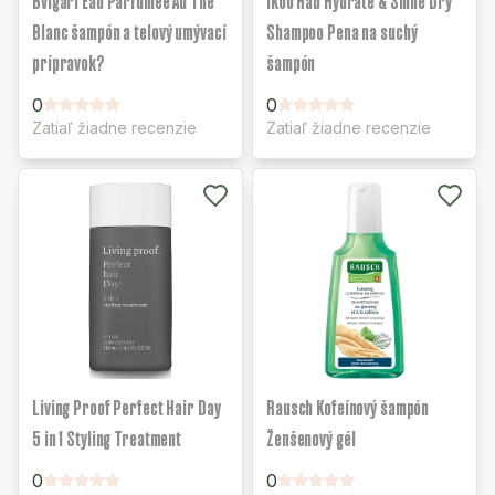
Bvlgari Eau Parfumée Au Thé
ikoo Hab Hydrate & Shine Dry
Blanc šampón a telový umývací
Shampoo Pena na suchý
prípravok?
šampón
0
0
Zatiaľ žiadne recenzie
Zatiaľ žiadne recenzie
Living Proof Perfect Hair Day
Rausch Kofeínový šampón
5 in 1 Styling Treatment
Ženšenový gél
0
0