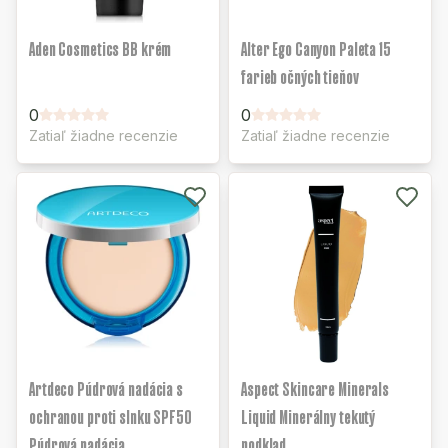
Aden Cosmetics BB krém
Alter Ego Canyon Paleta 15
farieb očných tieňov
0
0
Zatiaľ žiadne recenzie
Zatiaľ žiadne recenzie
Artdeco Púdrová nadácia s
Aspect Skincare Minerals
ochranou proti slnku SPF50
Liquid Minerálny tekutý
Púdrová nadácia
podklad