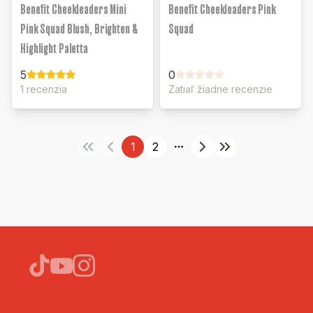
Benefit Cheekleaders Mini
Benefit Cheekleaders Pink
Pink Squad Blush, Brighten &
Squad
Highlight Paletta
5
0
1 recenzia
Zatiaľ žiadne recenzie
1
2
More pages