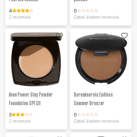
4
0
2 recenzie
Zatiaľ žiadne recenzie
Avon Power Stay Powder
Bareminerals Endless
Foundation SPF20
Summer Bronzer
3
0
2 recenzie
Zatiaľ žiadne recenzie