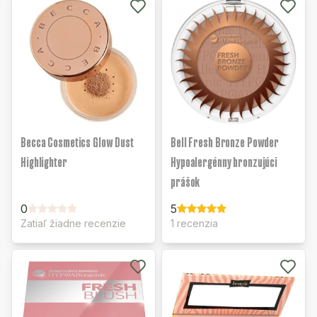
Becca Cosmetics Glow Dust
Bell Fresh Bronze Powder
Highlighter
Hypoalergénny bronzujúci
prášok
0
5
Zatiaľ žiadne recenzie
1 recenzia