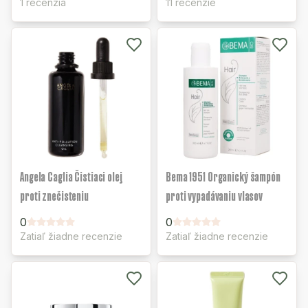
1 recenzia
11 recenzie
Angela Caglia Čistiaci olej
Bema 1951 Organický šampón
proti znečisteniu
proti vypadávaniu vlasov
0
0
Zatiaľ žiadne recenzie
Zatiaľ žiadne recenzie