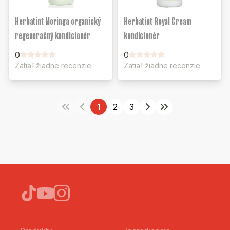
Herbatint Moringa organický
Herbatint Royal Cream
regeneračný kondicionér
kondicionér
0
0
Zatiaľ žiadne recenzie
Zatiaľ žiadne recenzie
1
2
3