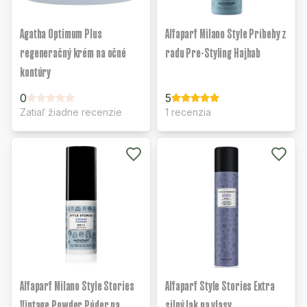
Agatha Optimum Plus
Alfaparf Milano Style Príbehy z
regeneračný krém na očné
radu Pre-Styling Hajhab
kontúry
0
5
Zatiaľ žiadne recenzie
1 recenzia
Alfaparf Milano Style Stories
Alfaparf Style Stories Extra
Vintage Powder Púder na
silný lak na vlasy