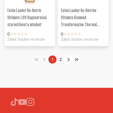
Estée Lauder Re-Nutriv
Estée Lauder Re-Nutrive
Ultimate Lift1 Regeneračná
Ultimate Diamond
starostlivosť o mladosť
Transformative Thermal
Ritual Massage Mask
0
0
Zatiaľ žiadne recenzie
Zatiaľ žiadne recenzie
1
2