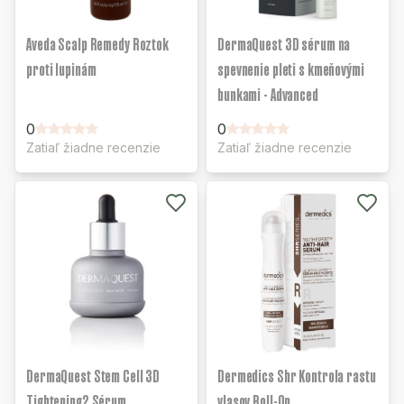
Aveda Scalp Remedy Roztok
DermaQuest 3D sérum na
proti lupinám
spevnenie pleti s kmeňovými
bunkami - Advanced
0
0
Zatiaľ žiadne recenzie
Zatiaľ žiadne recenzie
DermaQuest Stem Cell 3D
Dermedics Shr Kontrola rastu
Tightening? Sérum
vlasov Roll-On