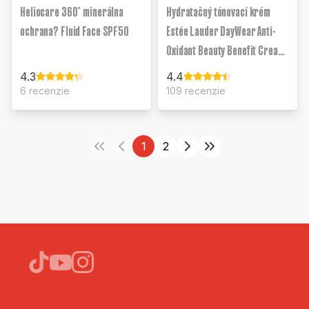
Heliocare 360° minerálna
Hydratačný tónovací krém
ochrana? Fluid Face SPF50
Estée Lauder DayWear Anti-
Oxidant Beauty Benefit Cream
SPF35
4.3
4.4
6 recenzie
109 recenzie
1
2