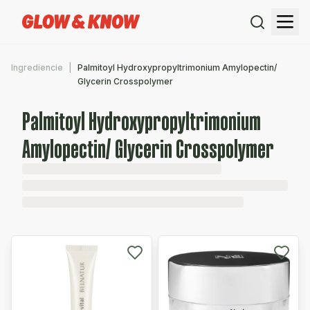
Ingrediencie
Palmitoyl Hydroxypropyltrimonium Amylopectin/
Glycerin Crosspolymer
Palmitoyl Hydroxypropyltrimonium
Amylopectin/ Glycerin Crosspolymer