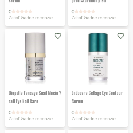
sérum
proti starnutiu pleti
0
0
Zatiaľ žiadne recenzie
Zatiaľ žiadne recenzie
Biopelle Tensage Snail Mucin ?
Endocare Cellage Eye Contour
cell Eye Nail Care
Serum
0
0
Zatiaľ žiadne recenzie
Zatiaľ žiadne recenzie