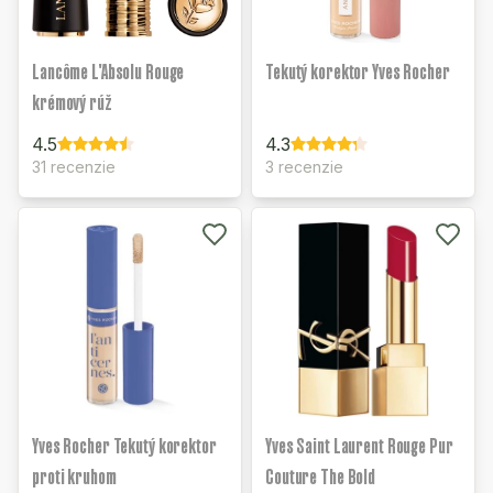
Lancôme L'Absolu Rouge
Tekutý korektor Yves Rocher
krémový rúž
4.5
4.3
31 recenzie
3 recenzie
Yves Rocher Tekutý korektor
Yves Saint Laurent Rouge Pur
proti kruhom
Couture The Bold