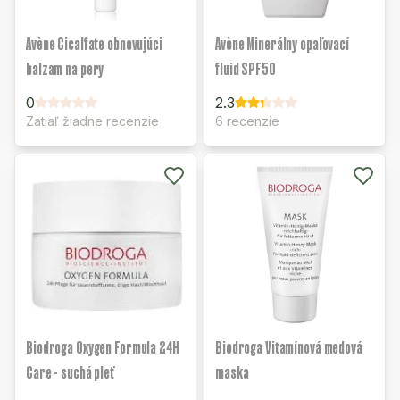
Avène Cicalfate obnovujúci
Avène Minerálny opaľovací
balzam na pery
fluid SPF50
0
2.3
Zatiaľ žiadne recenzie
6 recenzie
Biodroga Oxygen Formula 24H
Biodroga Vitamínová medová
Care - suchá pleť
maska