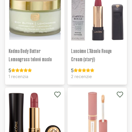
Kedma Body Butter
Lancôme L'Absolu Rouge
Lemongrass telové maslo
Cream (starý)
5
5
1 recenzia
2 recenzie