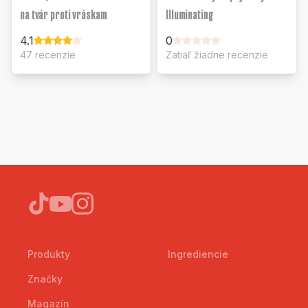
na tvár proti vráskam
Illuminating
4.1
0
47 recenzie
Zatiaľ žiadne recenzie
Produkty
Ingrediencie
Značky
Magazín