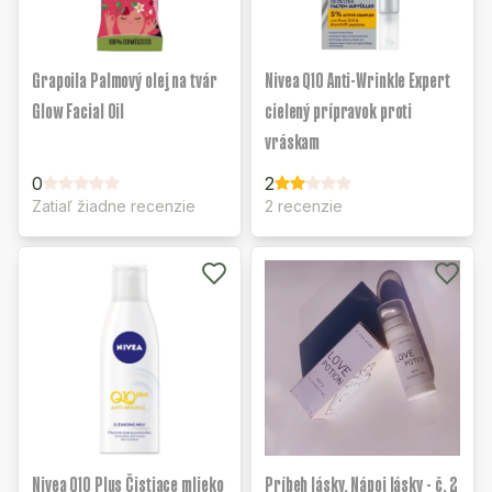
Grapoila Palmový olej na tvár
Nivea Q10 Anti-Wrinkle Expert
Glow Facial Oil
cielený prípravok proti
vráskam
0
2
Zatiaľ žiadne recenzie
2 recenzie
Nivea Q10 Plus Čistiace mlieko
Príbeh lásky. Nápoj lásky - č. 2