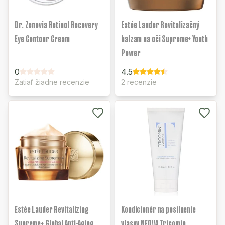
Dr. Zenovia Retinol Recovery
Estée Lauder Revitalizačný
Eye Contour Cream
balzam na oči Supreme+ Youth
Power
0
4.5
Zatiaľ žiadne recenzie
2 recenzie
Estée Lauder Revitalizing
Kondicionér na posilnenie
Supreme+ Global Anti-Aging
vlasov NEOVA Tricomin