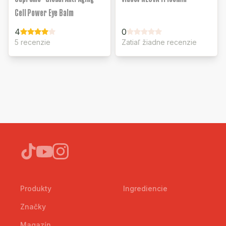
Cell Power Eye Balm
4
0
5 recenzie
Zatiaľ žiadne recenzie
Produkty
Ingrediencie
Značky
Magazín