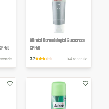
Altruist Dermatologist Sunscreen
 SPF50
SPF50
3.2
ecenzie
144 recenzie