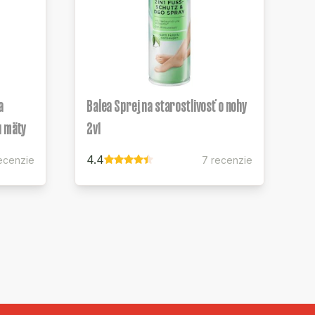
a
Balea Sprej na starostlivosť o nohy
u mäty
2v1
4.4
ecenzie
7 recenzie