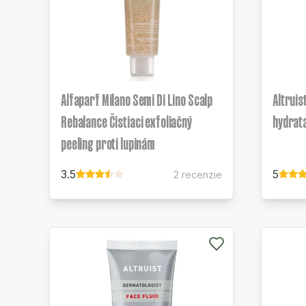
Alfaparf Milano Semi Di Lino Scalp
Altruis
Rebalance Čistiaci exfoliačný
hydrat
peeling proti lupinám
3.5
5
2 recenzie