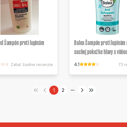
ed Šampón proti lupinám
Balea Šampón proti lupinám 
suchej pokožke hlavy s vôňo
4.1
Zatiaľ žiadne recenzie
73 r
1
2
More pages