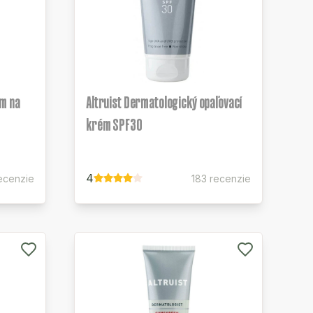
ém na
Altruist Dermatologický opaľovací
krém SPF30
4
recenzie
183 recenzie