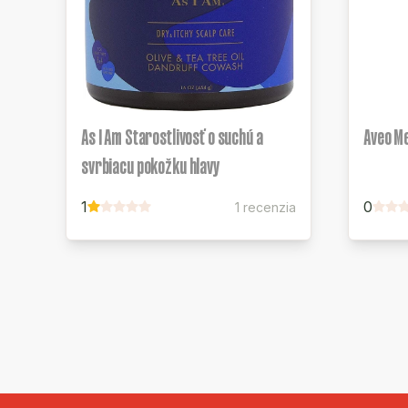
As I Am Starostlivosť o suchú a
Aveo M
svrbiacu pokožku hlavy
1
0
1 recenzia