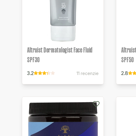
Altruist Dermatologist Face Fluid
Altruis
SPF30
SPF50
3.2
2.8
11 recenzie