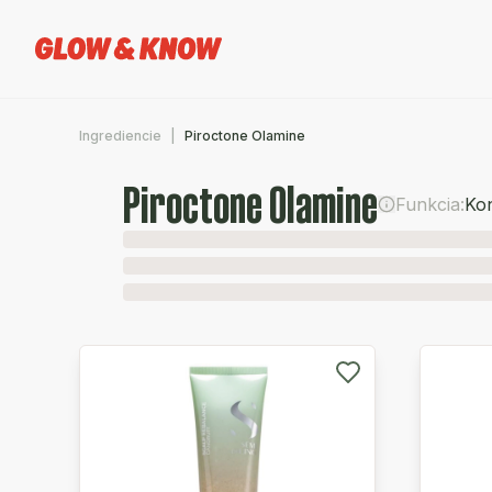
Ingrediencie
Piroctone Olamine
Piroctone Olamine
Funkcia:
Ko