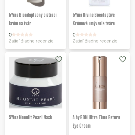
5Yina Bioadaptačný čistiaci
5Yina Divine Bioadaptive
krém na tvár
Krémové umývanie tváre
0
0
Zatiaľ žiadne recenzie
Zatiaľ žiadne recenzie
5Yina Moonlit Pearl Mask
A.by BOM Ultra Time Return
Eye Cream