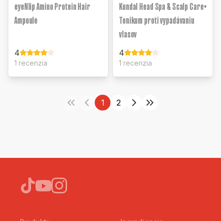
eyeNlip Amino Protein Hair
Kundal Head Spa & Scalp Care+
Ampoule
Tonikum proti vypadávaniu
vlasov
4
4
1 recenzia
1 recenzia
1
2