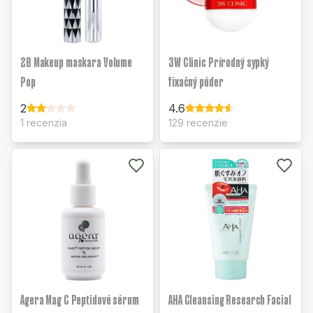
2B Makeup maskara Volume
3W Clinic Prírodný sypký
Pop
fixačný púder
2
4.6
1 recenzia
129 recenzie
Agera Mag C Peptidové sérum
AHA Cleansing Research Facial