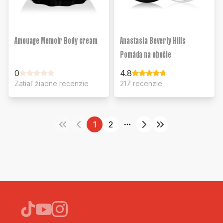
Amouage Memoir Body cream
Anastasia Beverly Hills
Pomáda na obočie
0
4.8
Zatiaľ žiadne recenzie
217 recenzie
1
2
More pages