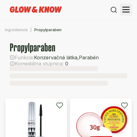
Ingrediencie
Propylparaben
Propylparaben
Funkcia:
Konzervačná látka
,
Parabén
Komediálna stupnica:
0