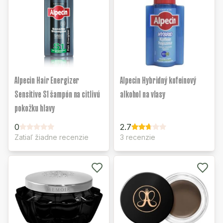
Alpecin Hair Energizer
Alpecin Hybridný kofeínový
Sensitive S1 šampón na citlivú
alkohol na vlasy
pokožku hlavy
0
2.7
Zatiaľ žiadne recenzie
3 recenzie