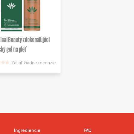
ical Beauty zdokonaľujúci
ký gél na pleť
Zatiaľ žiadne recenzie
Ingrediencie
FAQ