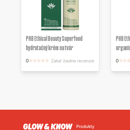
PHB Ethical Beauty Superfood
PHB Eth
hydratačný krém na tvár
organic
0
0
Zatiaľ žiadne recenzie
Produkty