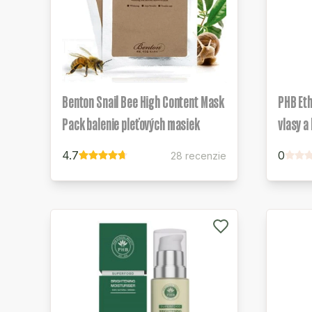
Benton Snail Bee High Content Mask
PHB Eth
Pack balenie pleťových masiek
vlasy a
4.7
0
28 recenzie