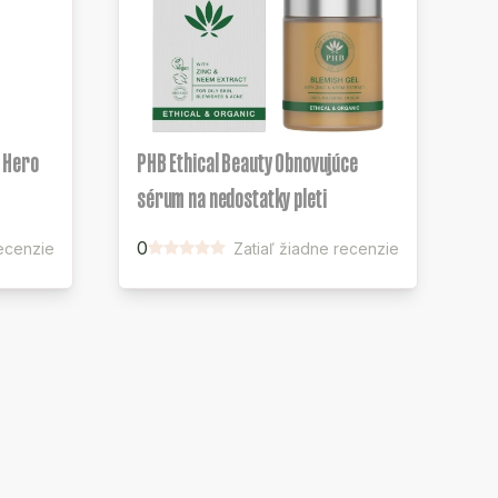
 Hero
PHB Ethical Beauty Obnovujúce
sérum na nedostatky pleti
0
recenzie
Zatiaľ žiadne recenzie