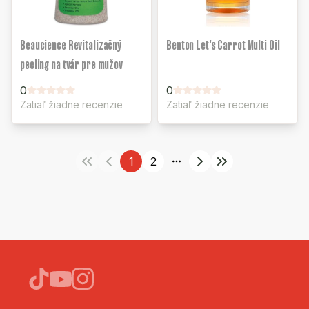
Beaucience Revitalizačný
Benton Let's Carrot Multi Oil
peeling na tvár pre mužov
0
0
Zatiaľ žiadne recenzie
Zatiaľ žiadne recenzie
1
2
More pages