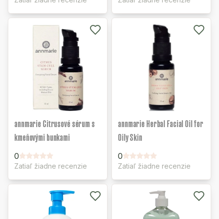
annmarie Citrusové sérum s
annmarie Herbal Facial Oil for
kmeňovými bunkami
Oily Skin
0
0
Zatiaľ žiadne recenzie
Zatiaľ žiadne recenzie