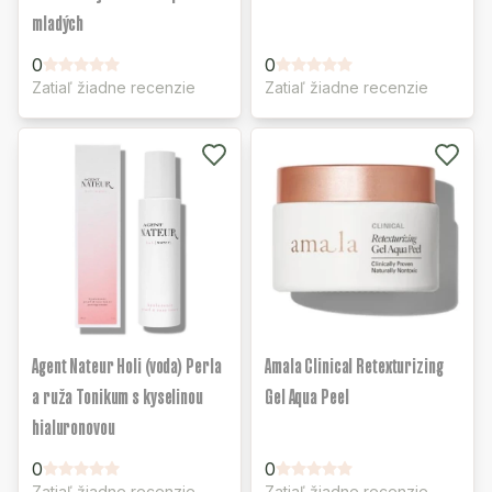
mladých
0
0
Zatiaľ žiadne recenzie
Zatiaľ žiadne recenzie
Agent Nateur Holi (voda) Perla
Amala Clinical Retexturizing
a ruža Tonikum s kyselinou
Gel Aqua Peel
hialuronovou
0
0
Zatiaľ žiadne recenzie
Zatiaľ žiadne recenzie