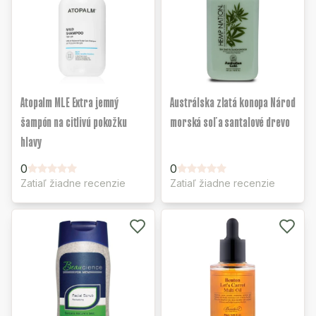
Atopalm MLE Extra jemný
Austrálska zlatá konopa Národ
šampón na citlivú pokožku
morská soľ a santalové drevo
hlavy
0
0
Zatiaľ žiadne recenzie
Zatiaľ žiadne recenzie