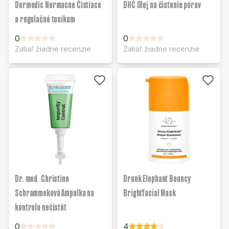
Dermedic Normacne Čistiace
DHC Olej na čistenie pórov
a regulačné tonikum
0
0
Zatiaľ žiadne recenzie
Zatiaľ žiadne recenzie
Dr. med. Christine
Drunk Elephant Bouncy
Schrammeková Ampulka na
Brightfacial Mask
kontrolu nečistôt
0
4