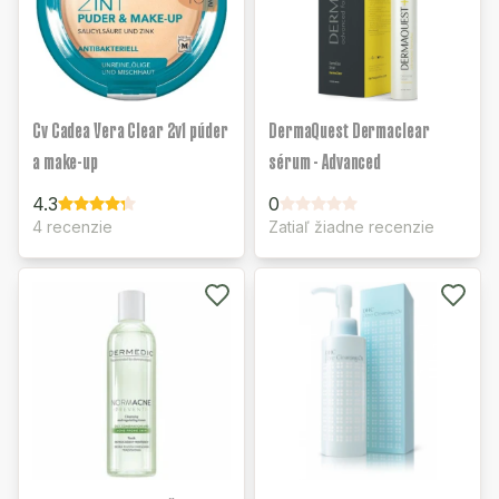
Cv Cadea Vera Clear 2v1 púder
DermaQuest Dermaclear
a make-up
sérum - Advanced
4.3
0
4 recenzie
Zatiaľ žiadne recenzie